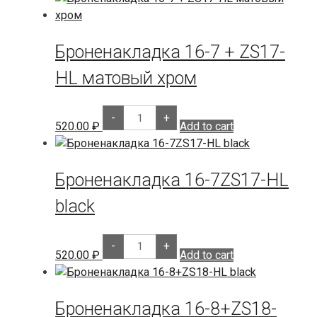
Броненакладка 16-7 + ZS17-
HL матовый хром
Броненакладка
-
+
16-
520.00
₽
Add to cart
7
+
ZS17-
HL
Броненакладка 16-7ZS17-HL
матовый
хром
quantity
black
Броненакладка
-
+
16-
520.00
₽
Add to cart
7ZS17-
HL
black
quantity
Броненакладка 16-8+ZS18-