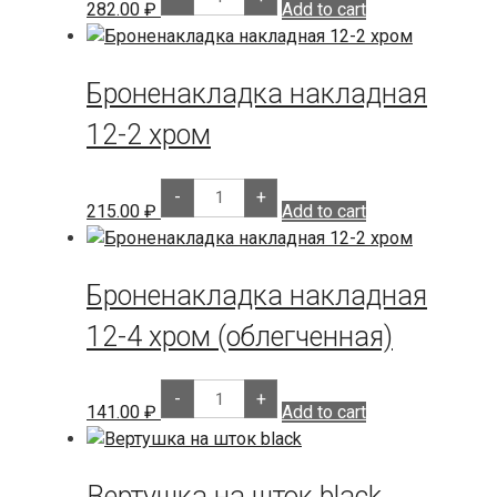
врезная
282.00
₽
Add to cart
с
чашкой
16-
4
Броненакладка накладная
хром
(облегченная)
quantity
12-2 хром
Броненакладка
-
+
накладная
215.00
₽
Add to cart
12-
2
хром
quantity
Броненакладка накладная
12-4 хром (облегченная)
Броненакладка
-
+
накладная
141.00
₽
Add to cart
12-
4
хром
(облегченная)
Вертушка на шток black
quantity