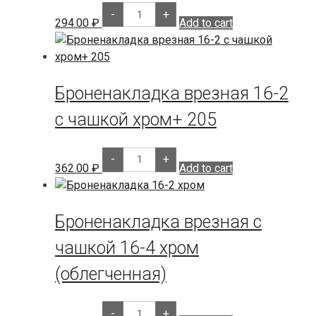
Броненакладка
-
+
врезная
294.00
₽
Add to cart
16-
1
хром
quantity
Броненакладка врезная 16-2
с чашкой хром+ 205
Броненакладка
-
+
врезная
362.00
₽
Add to cart
16-
2
с
чашкой
Броненакладка врезная с
хром+
205
quantity
чашкой 16-4 хром
(облегченная)
Броненакладка
-
+