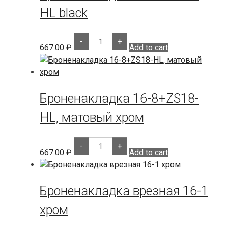
HL black
Броненакладка
-
+
16-
667.00
₽
Add to cart
8+ZS18-
HL
black
quantity
Броненакладка 16-8+ZS18-
HL, матовый хром
Броненакладка
-
+
16-
667.00
₽
Add to cart
8+ZS18-
HL,
матовый
хром
Броненакладка врезная 16-1
quantity
хром