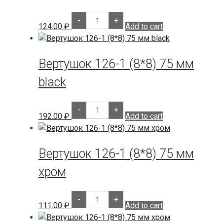
Вертушка
-
+
на
124.00
₽
Add to cart
шток
black
quantity
Вертушок 126-1 (8*8) 75 мм
black
Вертушок
-
+
126-
192.00
₽
Add to cart
1
(8*8)
75
мм
Вертушок 126-1 (8*8) 75 мм
black
quantity
хром
Вертушок
-
+
126-
111.00
₽
Add to cart
1
(8*8)