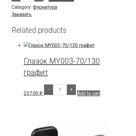
шток
Category:
Фурнитура
black
quantity
Заказать
Related products
Глазок MY003-70/130
графит
Глазок
-
+
MY003-
237.00
₽
Add to cart
70/130
графит
quantity