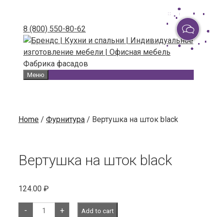
Skip
to
8 (800) 550-80-62
content
Фабрика фасадов
Меню
Home
/
Фурнитура
/ Вертушка на шток black
Вертушка на шток black
124.00
₽
Вертушка
-
+
Add to cart
на