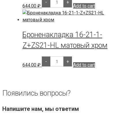
-
+
16-
644.00
₽
Add to cart
21+Z21-
HL
black
quantity
Броненакладка 16-21-1-
Z+ZS21-HL матовый хром
Броненакладка
-
+
16-
644.00
₽
Add to cart
21-
1-
Z+ZS21-
HL
матовый
хром
Появились вопросы?
quantity
Напишите нам, мы ответим