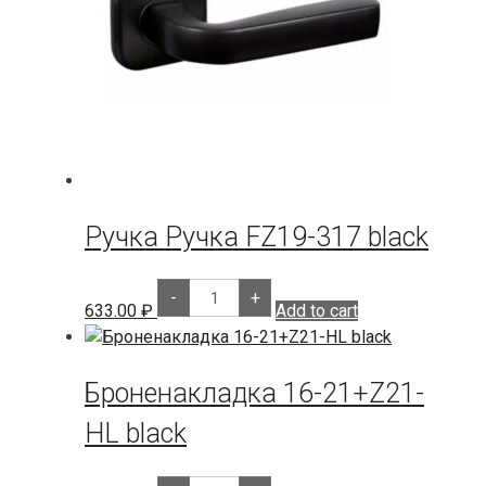
Ручка Ручка FZ19-317 black
Ручка
-
+
Ручка
633.00
₽
Add to cart
FZ19-
317
black
quantity
Броненакладка 16-21+Z21-
HL black
Броненакладка