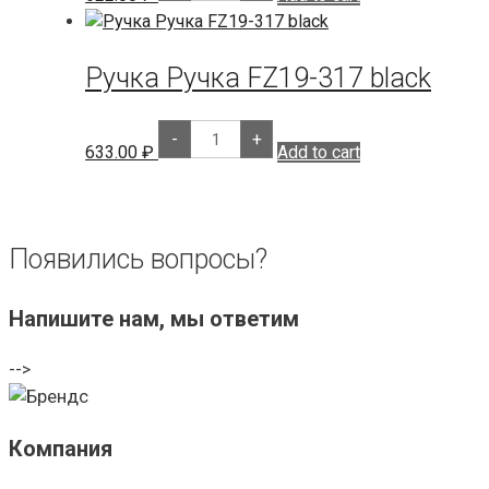
241
матовый
хром
(квадрат
Ручка Ручка FZ19-317 black
170
мм)
quantity
Ручка
-
+
Ручка
633.00
₽
Add to cart
FZ19-
317
black
quantity
Появились вопросы?
Напишите нам, мы ответим
-->
Компания