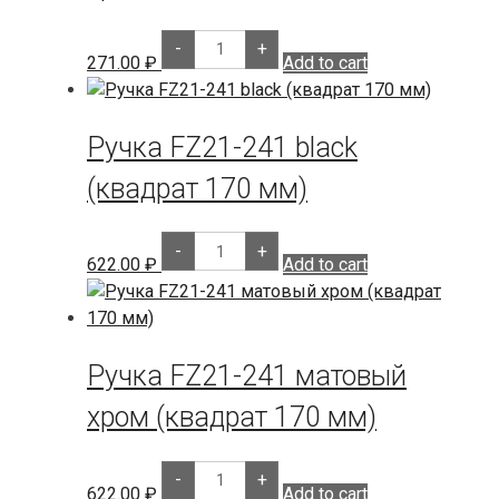
Броненакладка
16-
Накладка
-
+
21+Z21-
ZS21-
271.00
₽
Add to cart
HL
X
black
матовый
644
хром
Накладка
quantity
ZS
Ручка FZ21-241 black
-21-
X
(квадрат 170 мм)
black
(к-
т)
Ручка
271
-
+
FZ21-
Вертушок
622.00
₽
Add to cart
241
FZ21-
black
177
(квадрат
black
170
quantity
мм)
quantity
Ручка FZ21-241 матовый
хром (квадрат 170 мм)
Ручка
-
+
FZ21-
622.00
₽
Add to cart