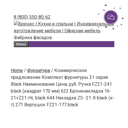
Skip
to
8 (800) 550-80-62
content
Фабрика фасадов
Меню
Home
/
Фурнитура
/ Коммерческое
предложение Комплект фурнитуры 21 серия
Black Наименование Цена, руб. Ручка FZ21-241
black (квадрат 170 мм) 622 Броненакладка 16-
21+Z21-HL black 644 Накладка ZS -21-X black (к-
т) 271 Вертушок FZ21-177 black