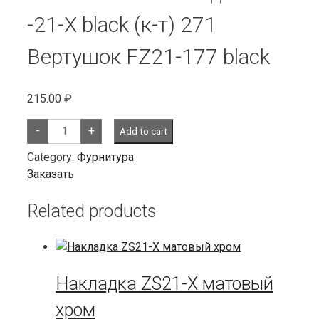
-21-X black (к-т) 271
Вертушок FZ21-177 black
215.00
₽
Коммерческое
-
+
Add to cart
предложение
Комплект
Category:
Фурнитура
фурнитуры
21
Заказать
серия
Black
Наименование
Related products
Цена,
руб.
Ручка
FZ21-
241
black
Накладка ZS21-X матовый
(квадрат
170
мм)
хром
622