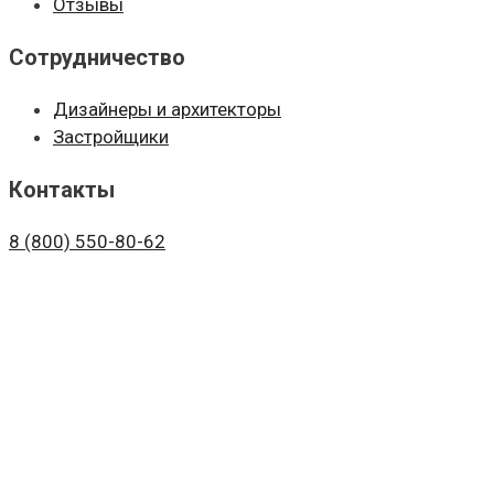
Отзывы
Сотрудничество
Дизайнеры и архитекторы
Застройщики
Контакты
8 (800)
550-80-62
+7 (936)
111-20-58
+7 (925)
022-25-50
г. Москва, Волоколамское шоссе, д. 142, этаж 1 (БЦ "Ир
ООО «Брендс»
© 2020-2026 Брендс | Кухни и спальни 
Политика конфиденциальности
Ваше имя